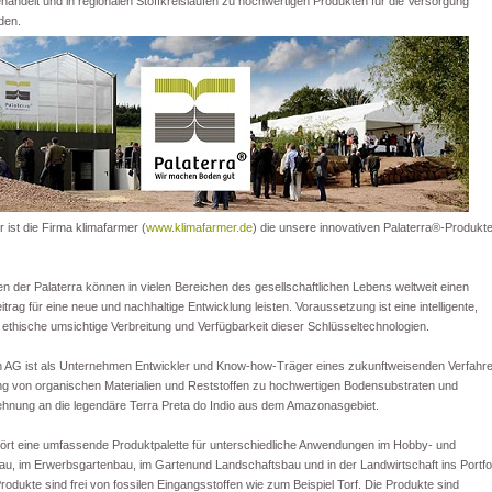
andelt und in regionalen Stoffkreisläufen zu hochwertigen Produkten für die Versorgung
den.
r ist die Firma klimafarmer (
www.klimafarmer.de
) die unsere innovativen Palaterra®-Produkt
n der Palaterra können in vielen Bereichen des gesellschaftlichen Lebens weltweit einen
Beitrag für eine neue und nachhaltige Entwicklung leisten. Voraussetzung ist eine intelligente,
 ethische umsichtige Verbreitung und Verfügbarkeit dieser Schlüsseltechnologien.
on AG ist als Unternehmen Entwickler und Know-how-Träger eines zukunftweisenden Verfahr
 von organischen Materialien und Reststoffen zu hochwertigen Bodensubstraten und
ehnung an die legendäre Terra Preta do Indio aus dem Amazonasgebiet.
ehört eine umfassende Produktpalette für unterschiedliche Anwendungen im Hobby- und
bau, im Erwerbsgartenbau, im Gartenund Landschaftsbau und in der Landwirtschaft ins Portfol
Produkte sind frei von fossilen Eingangsstoffen wie zum Beispiel Torf. Die Produkte sind