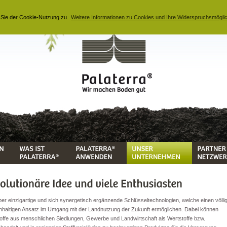
 Sie der Cookie-Nutzung zu.
Weitere Informationen zu Cookies und Ihre Widerspruchsmöglic
ber einzigartige und sich synergetisch ergänzende Schlüsseltechnologien, welche einen völli
haltigen Ansatz im Umgang mit der Landnutzung der Zukunft ermöglichen. Dabei können
offe aus menschlichen Siedlungen, Gewerbe und Landwirtschaft als Wertstoffe bzw.