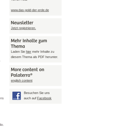
www.das-gold-der-erde.de
Jetzt registrieren.
Laden Sie
hier
mehr Inhalte zu
diesem Thema als PDF herunter.
e
english content
Besuchen Sie uns
ens
auch auf
Facebook
io.