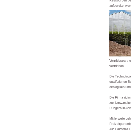
Ressourcen beh
aufbereitet wer
Vertriebspartne
vertrieben
Die Technologie
qualifizierten 
ökologisch und
Die Firma rici
zur Umwandlung
Düngern in Anl
Mittlerweile g
Freizeitgarten
Alle Palaterra-